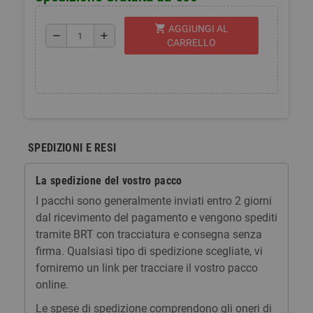
shopping_cart
AGGIUNGI AL
remove
add
CARRELLO
SPEDIZIONI E RESI
La spedizione del vostro pacco
I pacchi sono generalmente inviati entro 2 giorni
dal ricevimento del pagamento e vengono spediti
tramite BRT con tracciatura e consegna senza
firma. Qualsiasi tipo di spedizione scegliate, vi
forniremo un link per tracciare il vostro pacco
online.
Le spese di spedizione comprendono gli oneri di