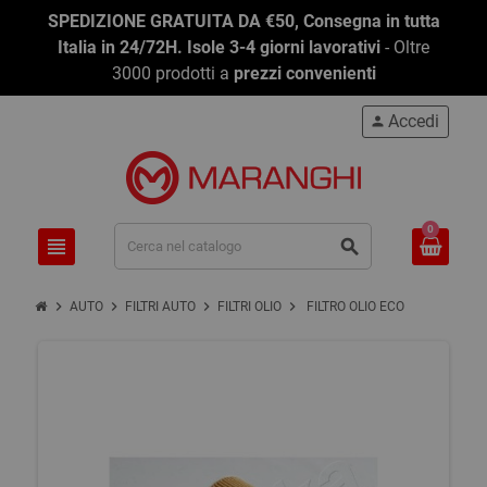
SPEDIZIONE GRATUITA DA €50, Consegna in tutta
Italia in 24/72H. Isole 3-4 giorni lavorativi
- Oltre
3000 prodotti a
prezzi convenienti
Accedi
person
0
view_headline
search
chevron_right
chevron_right
chevron_right
chevron_right
AUTO
FILTRI AUTO
FILTRI OLIO
FILTRO OLIO ECO