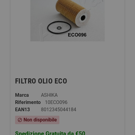
FILTRO OLIO ECO
Marca
ASHIKA
Riferimento
10ECO096
EAN13
8012345044184
Non disponibile
block
Spedizione Gratuita da €50