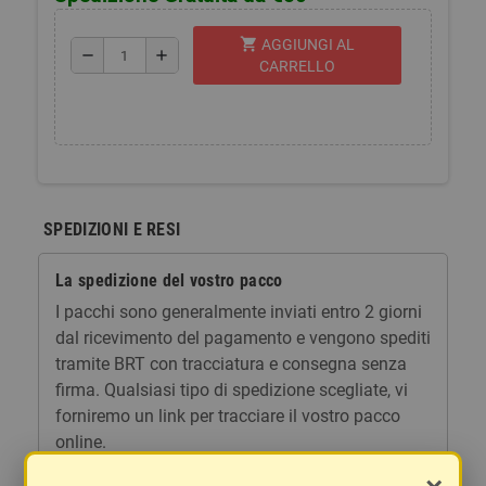
shopping_cart
AGGIUNGI AL
remove
add
CARRELLO
SPEDIZIONI E RESI
La spedizione del vostro pacco
I pacchi sono generalmente inviati entro 2 giorni
dal ricevimento del pagamento e vengono spediti
tramite BRT con tracciatura e consegna senza
firma. Qualsiasi tipo di spedizione scegliate, vi
forniremo un link per tracciare il vostro pacco
online.
Le spese di spedizione comprendono gli oneri di