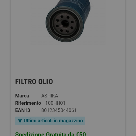
FILTRO OLIO
Marca
ASHIKA
Riferimento
100HH01
EAN13
8012345044061
Ultimi articoli in magazzino
notifications_active
Spedizione Gratuita da €50