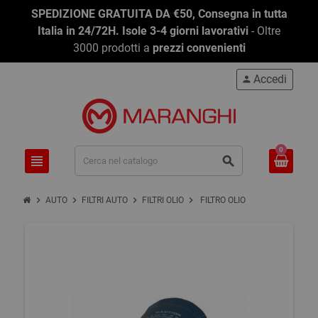
SPEDIZIONE GRATUITA DA €50, Consegna in tutta
Italia in 24/72H. Isole 3-4 giorni lavorativi
- Oltre
3000 prodotti a
prezzi convenienti
Accedi
person
0
view_headline
search
chevron_right
chevron_right
chevron_right
chevron_right
AUTO
FILTRI AUTO
FILTRI OLIO
FILTRO OLIO