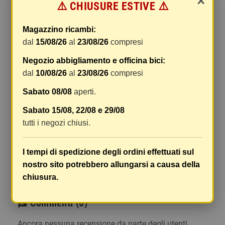
×
⚠️ CHIUSURE ESTIVE ⚠️
gestione e imballaggio e le spese postali. I costi
di gestione sono fissi, mentre i costi di trasporto
Magazzino ricambi:
variano a seconda del peso totale della
dal
15/08/26
al
23/08/26
compresi
spedizione. Vi consigliamo di raggruppare i
vostri articoli in un unico ordine. Non ci è
Negozio abbigliamento e officina bici:
possibile raggruppare due ordini distinti
dal
10/08/26
al
23/08/26
compresi
effettuati separatamente, pertanto le spese di
Sabato 08/08
aperti.
spedizione saranno addebitate per ognuno di
essi. Il vostro pacco sarà inviato a vostro rischio,
Sabato 15/08, 22/08 e 29/08
ma viene prestata un'attenzione particolare in
tutti i negozi chiusi.
caso di oggetti fragili.
Le scatole hanno dimensioni adeguatamente
I tempi di spedizione degli ordini effettuati sul
ampie e i vostri articoli son ben protetti.
nostro sito potrebbero allungarsi a causa della
chiusura.
Commenti
(0)
chat
Ancora nessuna recensione da parte degli utenti.