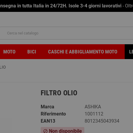
na in tutta Italia in 24/72H. Isole 3-4 giorni lavorativi
- Olt
MOTO
BICI
CASCHI E ABBIGLIAMENTO MOTO
L
LIO
FILTRO OLIO
Marca
ASHIKA
Riferimento
1001112
EAN13
8012345043934
Non disponibile
block