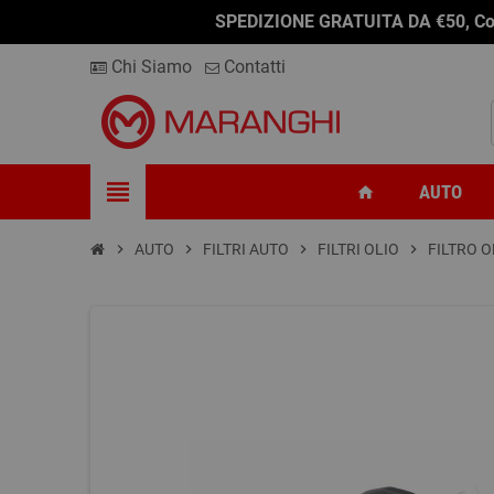
SPEDIZIONE GRATUITA DA €50, Conseg
Chi Siamo
Contatti
view_headline
AUTO
home
chevron_right
AUTO
chevron_right
FILTRI AUTO
chevron_right
FILTRI OLIO
chevron_right
FILTRO O