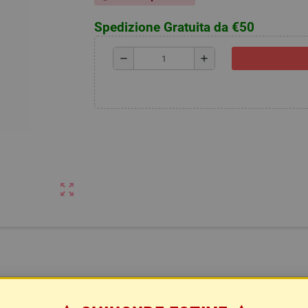
Spedizione Gratuita da €50
remove
add
zoom_out_map