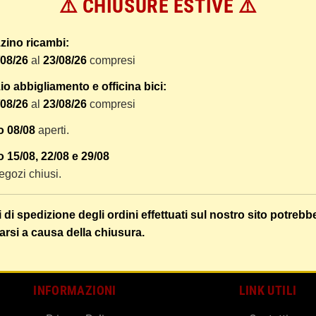
⚠️ CHIUSURE ESTIVE ⚠️
 dal ricevimento del pagamento e vengono spediti tramite BRT co
er tracciare il vostro pacco online.
zino ricambi:
tione e imballaggio e le spese postali. I costi di gestione sono f
/08/26
al
23/08/26
compresi
liamo di raggruppare i vostri articoli in un unico ordine. Non ci 
dizione saranno addebitate per ognuno di essi. Il vostro pacco sa
o abbigliamento e officina bici:
/08/26
al
23/08/26
compresi
 i vostri articoli son ben protetti.
o 08/08
aperti.
 15/08, 22/08 e 29/08
 negozi chiusi.
i di spedizione degli ordini effettuati sul nostro sito potrebb
arsi a causa della chiusura.
INFORMAZIONI
LINK UTILI