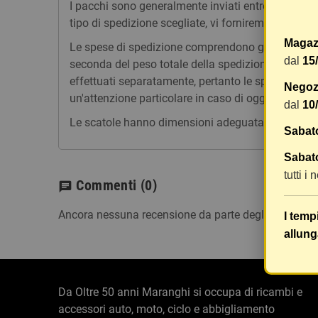
I pacchi sono generalmente inviati entro 2 giorni
tipo di spedizione scegliate, vi forniremo un link p
Magaz
Le spese di spedizione comprendono gli oneri di ges
dal
15
seconda del peso totale della spedizione. Vi consig
effettuati separatamente, pertanto le spese di spe
Negozi
un'attenzione particolare in caso di oggetti fragili.
dal
10
Le scatole hanno dimensioni adeguatamente ampie e
Sabat
Sabato
tutti i
Commenti
(0)
chat
Ancora nessuna recensione da parte degli utenti.
I temp
allung
Da Oltre 50 anni Maranghi si occupa di ricambi e
accessori auto, moto, ciclo e abbigliamento