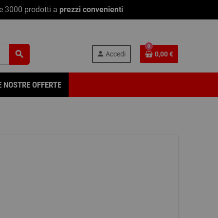
re 3000 prodotti a
prezzi convenienti
0
search
person
Accedi
0,00 €
E NOSTRE OFFERTE