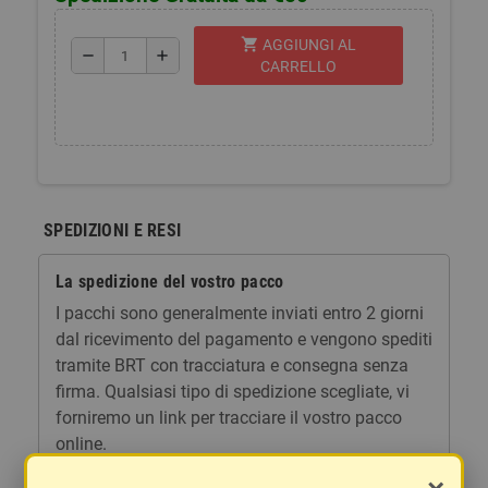
shopping_cart
AGGIUNGI AL
remove
add
CARRELLO
SPEDIZIONI E RESI
La spedizione del vostro pacco
I pacchi sono generalmente inviati entro 2 giorni
dal ricevimento del pagamento e vengono spediti
tramite BRT con tracciatura e consegna senza
firma. Qualsiasi tipo di spedizione scegliate, vi
forniremo un link per tracciare il vostro pacco
online.
Le spese di spedizione comprendono gli oneri di