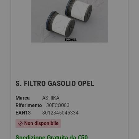
S. FILTRO GASOLIO OPEL
Marca
ASHIKA
Riferimento
30ECO083
EAN13
8012345045334
Non disponibile
block
Spedizione Gratuita da €50