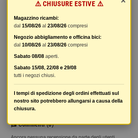
×
⚠️ CHIUSURE ESTIVE ⚠️
gestione e imballaggio e le spese postali. I costi
di gestione sono fissi, mentre i costi di trasporto
Magazzino ricambi:
variano a seconda del peso totale della
dal
15/08/26
al
23/08/26
compresi
spedizione. Vi consigliamo di raggruppare i
vostri articoli in un unico ordine. Non ci è
Negozio abbigliamento e officina bici:
possibile raggruppare due ordini distinti
dal
10/08/26
al
23/08/26
compresi
effettuati separatamente, pertanto le spese di
Sabato 08/08
aperti.
spedizione saranno addebitate per ognuno di
essi. Il vostro pacco sarà inviato a vostro rischio,
Sabato 15/08, 22/08 e 29/08
ma viene prestata un'attenzione particolare in
tutti i negozi chiusi.
caso di oggetti fragili.
Le scatole hanno dimensioni adeguatamente
I tempi di spedizione degli ordini effettuati sul
ampie e i vostri articoli son ben protetti.
nostro sito potrebbero allungarsi a causa della
chiusura.
Commenti
(0)
chat
Ancora nessuna recensione da parte degli utenti.