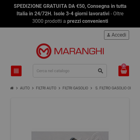
SPEDIZIONE GRATUITA DA €50, Consegna in tutta
Italia in 24/72H. Isole 3-4 giorni lavorativi
- Oltre
3000 prodotti a
prezzi convenienti
Accedi
person
0
view_headline
search
chevron_right
chevron_right
chevron_right
chevron_right
AUTO
FILTRI AUTO
FILTRI GASOLIO
S. FILTRO GASOLIO OPEL