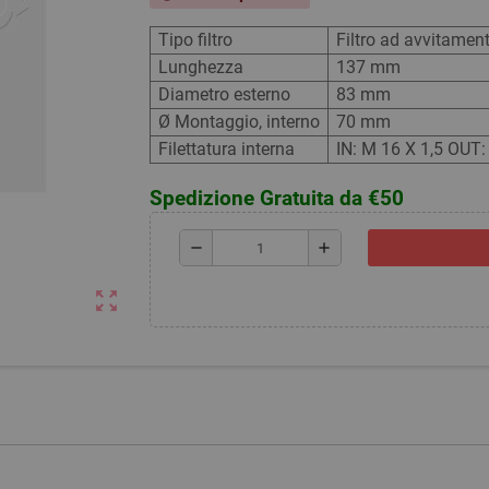
Tipo filtro
Filtro ad avvitamen
Lunghezza
137 mm
Diametro esterno
83 mm
Ø Montaggio, interno
70 mm
Filettatura interna
IN: M 16 X 1,5 OUT
Spedizione Gratuita da €50
remove
add
zoom_out_map