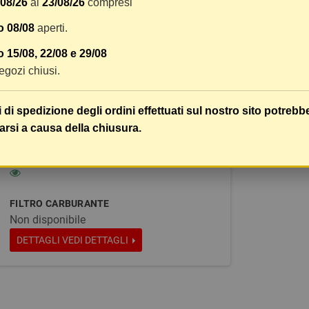
/08/26
al
23/08/26
compresi
o 08/08
aperti.
 15/08, 22/08 e 29/08
 negozi chiusi.
i di spedizione degli ordini effettuati sul nostro sito potrebb
arsi a causa della chiusura.
FILTRO CARBURANTE
Non disponibile
DETTAGLI
VEDI DETTAGLI