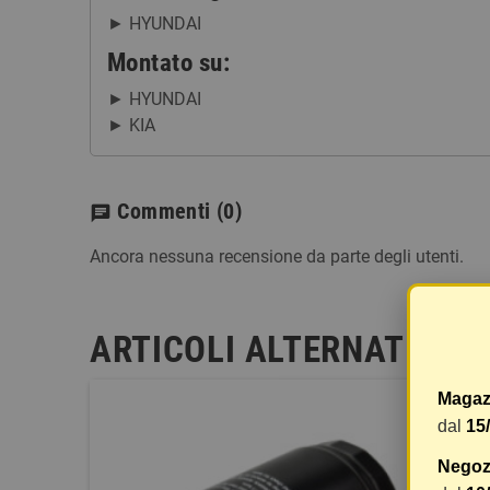
HYUNDAI
Montato su:
HYUNDAI
KIA
Commenti
(0)
chat
Ancora nessuna recensione da parte degli utenti.
ARTICOLI ALTERNATIVI
Magaz
dal
15
Negozi