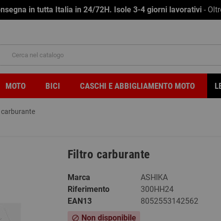
na in tutta Italia in 24/72H. Isole 3-4 giorni lavorativi
- Olt
MOTO
BICI
CASCHI E ABBIGLIAMENTO MOTO
L
o carburante
Filtro carburante
Marca
ASHIKA
Riferimento
300HH24
EAN13
8052553142562
Non disponibile
block