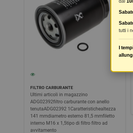
dal
10
Sabat
Sabato
tutti i
I temp
allung
FILTRO CARBURANTE
Ultimi articoli in magazzino
ADG02392filtro carburante con anello
tenutaADG02392 1Caratteristichealtezza
141 mmdiametro esterno 81,5 mmfiletto
interno M16 x 1,5tipo di filtro filtro ad
avvitamento