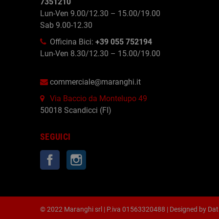
7351210
Lun-Ven 9.00/12.30 – 15.00/19.00
Sab 9.00-12.30
Officina Bici:
+39 055 752194
Lun-Ven 8.30/12.30 – 15.00/19.00
commerciale@maranghi.it
Via Baccio da Montelupo 49
50018 Scandicci (FI)
SEGUICI
Facebook
Instagram
© 2022 Maranghi srl | P.iva 01563320488 | Designed by
Dat