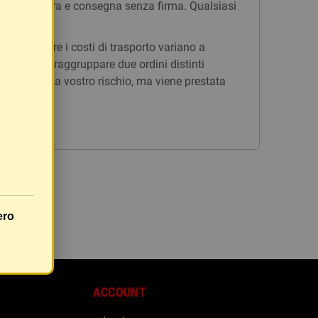
n tracciatura e consegna senza firma. Qualsiasi
issi, mentre i costi di trasporto variano a
è possibile raggruppare due ordini distinti
rà inviato a vostro rischio, ma viene prestata
ero
ACCOUNT