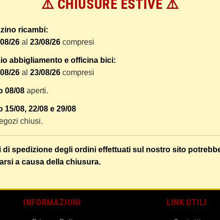
⚠️ CHIUSURE ESTIVE ⚠️
 dal ricevimento del pagamento e vengono spediti tramite BRT co
er tracciare il vostro pacco online.
zino ricambi:
tione e imballaggio e le spese postali. I costi di gestione sono f
/08/26
al
23/08/26
compresi
liamo di raggruppare i vostri articoli in un unico ordine. Non ci 
dizione saranno addebitate per ognuno di essi. Il vostro pacco sa
o abbigliamento e officina bici:
/08/26
al
23/08/26
compresi
 i vostri articoli son ben protetti.
o 08/08
aperti.
 15/08, 22/08 e 29/08
 negozi chiusi.
i di spedizione degli ordini effettuati sul nostro sito potrebb
arsi a causa della chiusura.
INFORMAZIONI
LINK UTILI