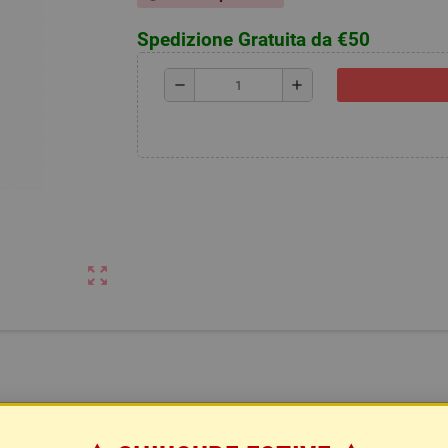
Spedizione Gratuita da €50
remove
add
zoom_out_map