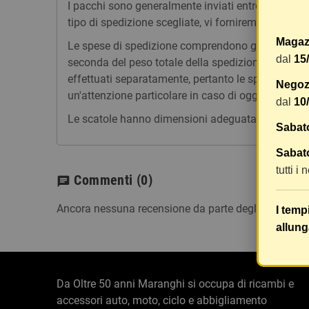
I pacchi sono generalmente inviati entro 2 giorni
tipo di spedizione scegliate, vi forniremo un link p
Magaz
Le spese di spedizione comprendono gli oneri di ges
dal
15
seconda del peso totale della spedizione. Vi consig
effettuati separatamente, pertanto le spese di spe
Negozi
un'attenzione particolare in caso di oggetti fragili.
dal
10
Le scatole hanno dimensioni adeguatamente ampie e
Sabat
Sabato
tutti i
Commenti
(0)
chat
Ancora nessuna recensione da parte degli utenti.
I temp
allung
Da Oltre 50 anni Maranghi si occupa di ricambi e
accessori auto, moto, ciclo e abbigliamento