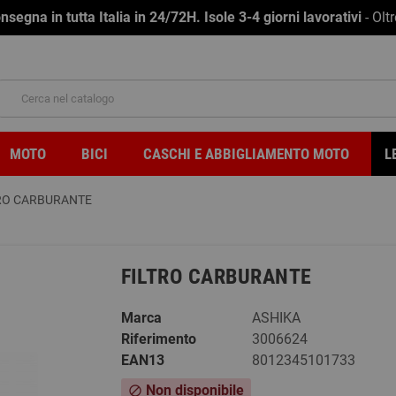
na in tutta Italia in 24/72H. Isole 3-4 giorni lavorativi
- Olt
MOTO
BICI
CASCHI E ABBIGLIAMENTO MOTO
L
RO CARBURANTE
FILTRO CARBURANTE
Marca
ASHIKA
Riferimento
3006624
EAN13
8012345101733
Non disponibile
block