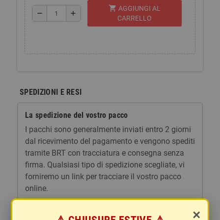
shopping_cart
AGGIUNGI AL
remove
add
CARRELLO
SPEDIZIONI E RESI
La spedizione del vostro pacco
I pacchi sono generalmente inviati entro 2 giorni
dal ricevimento del pagamento e vengono spediti
tramite BRT con tracciatura e consegna senza
firma. Qualsiasi tipo di spedizione scegliate, vi
forniremo un link per tracciare il vostro pacco
online.
Le spese di spedizione comprendono gli oneri di
×
gestione e imballaggio e le spese postali. I costi