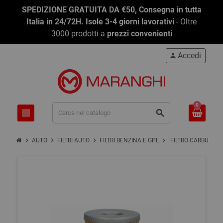
SPEDIZIONE GRATUITA DA €50, Consegna in tutta
Italia in 24/72H. Isole 3-4 giorni lavorativi
- Oltre
3000 prodotti a
prezzi convenienti
Accedi
person
0
view_headline
search
chevron_right
chevron_right
chevron_right
chevron_right
AUTO
FILTRI AUTO
FILTRI BENZINA E GPL
FILTRO CARBURAN