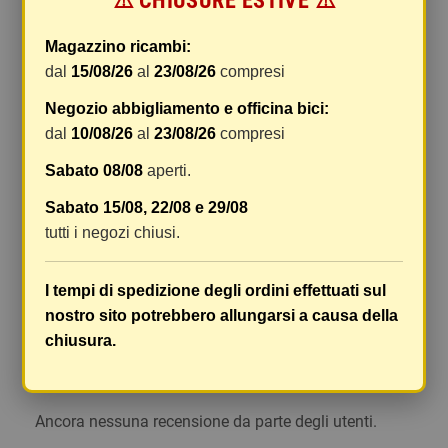
⚠️ CHIUSURE ESTIVE ⚠️
di gestione sono fissi, mentre i costi di trasporto
variano a seconda del peso totale della
Magazzino ricambi:
spedizione. Vi consigliamo di raggruppare i
dal
15/08/26
al
23/08/26
compresi
vostri articoli in un unico ordine. Non ci è
Negozio abbigliamento e officina bici:
possibile raggruppare due ordini distinti
dal
10/08/26
al
23/08/26
compresi
effettuati separatamente, pertanto le spese di
spedizione saranno addebitate per ognuno di
Sabato 08/08
aperti.
essi. Il vostro pacco sarà inviato a vostro rischio,
Sabato 15/08, 22/08 e 29/08
ma viene prestata un'attenzione particolare in
tutti i negozi chiusi.
caso di oggetti fragili.
Le scatole hanno dimensioni adeguatamente
I tempi di spedizione degli ordini effettuati sul
ampie e i vostri articoli son ben protetti.
nostro sito potrebbero allungarsi a causa della
chiusura.
Commenti
(0)
chat
Ancora nessuna recensione da parte degli utenti.