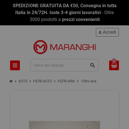
SPEDIZIONE GRATUITA DA €50, Consegna in tutta
Italia in 24/72H. Isole 3-4 giorni lavorativi
- Oltre
3000 prodotti a
prezzi convenienti
Accedi
person
0
view_headline
search
chevron_right
chevron_right
chevron_right
chevron_right
AUTO
FILTRI AUTO
FILTRI ARIA
Filtro aria