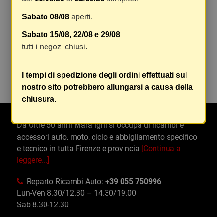
SSANGYONG
Sabato 08/08
aperti.
Sabato 15/08, 22/08 e 29/08
tutti i negozi chiusi.
Commenti
(0)
chat
Ancora nessuna recensione da parte degli utenti.
I tempi di spedizione degli ordini effettuati sul
nostro sito potrebbero allungarsi a causa della
chiusura.
Da Oltre 50 anni Maranghi si occupa di ricambi e
accessori auto, moto, ciclo e abbigliamento specifico
e tecnico in tutta Firenze e provincia
[Continua a
leggere...]
Reparto Ricambi Auto:
+39 055 750996
Lun-Ven 8.30/12.30 – 14.30/19.00
Sab 8.30-12.30