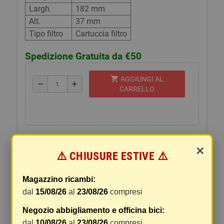
Largh.
182 mm
Alt.
37 mm
Tipo filtro
Cartuccia filtro
Spedizione Gratuita da €50
shopping_cart
AGGIUNGI AL
remove
add
CARRELLO
×
⚠️ CHIUSURE ESTIVE ⚠️
DESCRIZIONE
SPEDIZIONI E RESI
Magazzino ricambi:
Codici originali:
dal
15/08/26
al
23/08/26
compresi
SSANGYONG
Negozio abbigliamento e officina bici:
Montato su:
dal
10/08/26
al
23/08/26
compresi