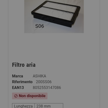
Filtro aria
Marca
ASHIKA
Riferimento
200SS06
EAN13
8052553147086
Non disponibile
block
Lunghezza
238 mm