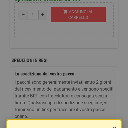
shopping_cart
AGGIUNGI AL
remove
add
CARRELLO
SPEDIZIONI E RESI
La spedizione del vostro pacco
I pacchi sono generalmente inviati entro 2 giorni
dal ricevimento del pagamento e vengono spediti
tramite BRT con tracciatura e consegna senza
firma. Qualsiasi tipo di spedizione scegliate, vi
forniremo un link per tracciare il vostro pacco
online.
Le spese di spedizione comprendono gli oneri di