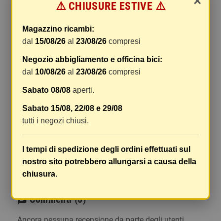
×
⚠️ CHIUSURE ESTIVE ⚠️
gestione e imballaggio e le spese postali. I costi
di gestione sono fissi, mentre i costi di trasporto
Magazzino ricambi:
variano a seconda del peso totale della
dal
15/08/26
al
23/08/26
compresi
spedizione. Vi consigliamo di raggruppare i
vostri articoli in un unico ordine. Non ci è
Negozio abbigliamento e officina bici:
possibile raggruppare due ordini distinti
dal
10/08/26
al
23/08/26
compresi
effettuati separatamente, pertanto le spese di
Sabato 08/08
aperti.
spedizione saranno addebitate per ognuno di
essi. Il vostro pacco sarà inviato a vostro rischio,
Sabato 15/08, 22/08 e 29/08
ma viene prestata un'attenzione particolare in
tutti i negozi chiusi.
caso di oggetti fragili.
Le scatole hanno dimensioni adeguatamente
I tempi di spedizione degli ordini effettuati sul
ampie e i vostri articoli son ben protetti.
nostro sito potrebbero allungarsi a causa della
chiusura.
Commenti
(0)
chat
Ancora nessuna recensione da parte degli utenti.