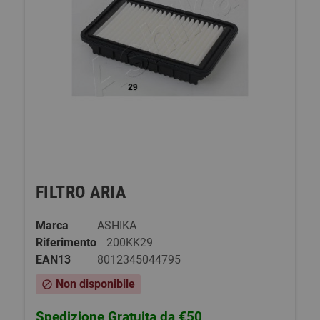
FILTRO ARIA
Marca
ASHIKA
Riferimento
200KK29
EAN13
8012345044795
Non disponibile
block
Spedizione Gratuita da €50