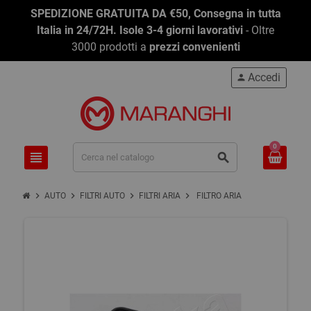
SPEDIZIONE GRATUITA DA €50, Consegna in tutta
Italia in 24/72H. Isole 3-4 giorni lavorativi
- Oltre
3000 prodotti a
prezzi convenienti
Accedi
person
0
view_headline
search
chevron_right
chevron_right
chevron_right
chevron_right
AUTO
FILTRI AUTO
FILTRI ARIA
FILTRO ARIA