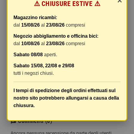
×
⚠️ CHIUSURE ESTIVE ⚠️
gestione e imballaggio e le spese postali. I costi
di gestione sono fissi, mentre i costi di trasporto
Magazzino ricambi:
variano a seconda del peso totale della
dal
15/08/26
al
23/08/26
compresi
spedizione. Vi consigliamo di raggruppare i
vostri articoli in un unico ordine. Non ci è
Negozio abbigliamento e officina bici:
possibile raggruppare due ordini distinti
dal
10/08/26
al
23/08/26
compresi
effettuati separatamente, pertanto le spese di
Sabato 08/08
aperti.
spedizione saranno addebitate per ognuno di
essi. Il vostro pacco sarà inviato a vostro rischio,
Sabato 15/08, 22/08 e 29/08
ma viene prestata un'attenzione particolare in
tutti i negozi chiusi.
caso di oggetti fragili.
Le scatole hanno dimensioni adeguatamente
I tempi di spedizione degli ordini effettuati sul
ampie e i vostri articoli son ben protetti.
nostro sito potrebbero allungarsi a causa della
chiusura.
Commenti
(0)
chat
Ancora nessuna recensione da parte degli utenti.