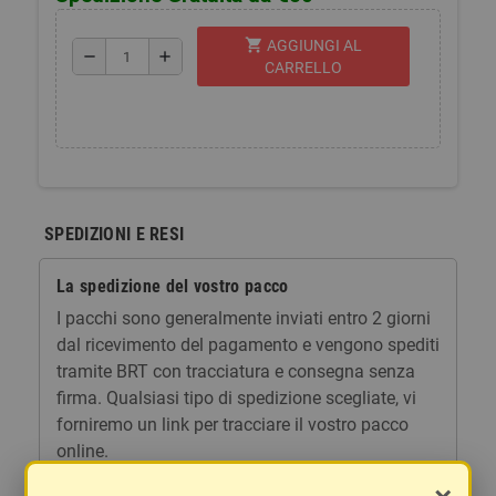
shopping_cart
AGGIUNGI AL
remove
add
CARRELLO
SPEDIZIONI E RESI
La spedizione del vostro pacco
I pacchi sono generalmente inviati entro 2 giorni
dal ricevimento del pagamento e vengono spediti
tramite BRT con tracciatura e consegna senza
firma. Qualsiasi tipo di spedizione scegliate, vi
forniremo un link per tracciare il vostro pacco
online.
Le spese di spedizione comprendono gli oneri di