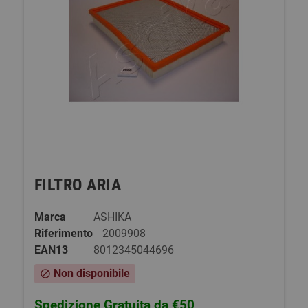
FILTRO ARIA
Marca
ASHIKA
Riferimento
2009908
EAN13
8012345044696
Non disponibile
block
Spedizione Gratuita da €50