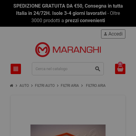
SPEDIZIONE GRATUITA DA €50, Consegna in tutta
Italia in 24/72H. Isole 3-4 giorni lavorativi
- Oltre
3000 prodotti a
prezzi convenienti
Accedi
person
0
view_headline
search
chevron_right
chevron_right
chevron_right
chevron_right
AUTO
FILTRI AUTO
FILTRI ARIA
FILTRO ARIA