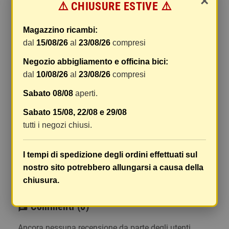
×
⚠️ CHIUSURE ESTIVE ⚠️
gestione e imballaggio e le spese postali. I costi
di gestione sono fissi, mentre i costi di trasporto
Magazzino ricambi:
variano a seconda del peso totale della
dal
15/08/26
al
23/08/26
compresi
spedizione. Vi consigliamo di raggruppare i
vostri articoli in un unico ordine. Non ci è
Negozio abbigliamento e officina bici:
possibile raggruppare due ordini distinti
dal
10/08/26
al
23/08/26
compresi
effettuati separatamente, pertanto le spese di
Sabato 08/08
aperti.
spedizione saranno addebitate per ognuno di
essi. Il vostro pacco sarà inviato a vostro rischio,
Sabato 15/08, 22/08 e 29/08
ma viene prestata un'attenzione particolare in
tutti i negozi chiusi.
caso di oggetti fragili.
Le scatole hanno dimensioni adeguatamente
I tempi di spedizione degli ordini effettuati sul
ampie e i vostri articoli son ben protetti.
nostro sito potrebbero allungarsi a causa della
chiusura.
Commenti
(0)
chat
Ancora nessuna recensione da parte degli utenti.