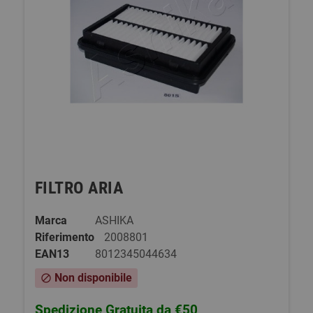
FILTRO ARIA
Marca
ASHIKA
Riferimento
2008801
EAN13
8012345044634
Non disponibile
block
Spedizione Gratuita da €50