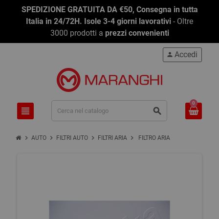
SPEDIZIONE GRATUITA DA €50, Consegna in tutta
Italia in 24/72H. Isole 3-4 giorni lavorativi
- Oltre
3000 prodotti a
prezzi convenienti
Accedi
person
0
view_headline
search
chevron_right
chevron_right
chevron_right
chevron_right
AUTO
FILTRI AUTO
FILTRI ARIA
FILTRO ARIA