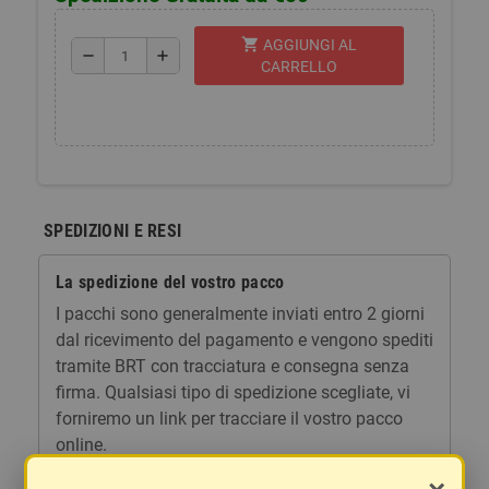
shopping_cart
AGGIUNGI AL
remove
add
CARRELLO
SPEDIZIONI E RESI
La spedizione del vostro pacco
I pacchi sono generalmente inviati entro 2 giorni
dal ricevimento del pagamento e vengono spediti
tramite BRT con tracciatura e consegna senza
firma. Qualsiasi tipo di spedizione scegliate, vi
forniremo un link per tracciare il vostro pacco
online.
Le spese di spedizione comprendono gli oneri di