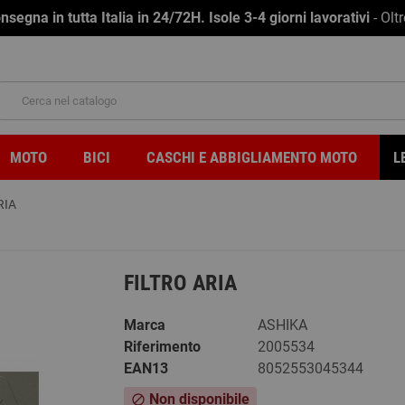
na in tutta Italia in 24/72H. Isole 3-4 giorni lavorativi
- Olt
MOTO
BICI
CASCHI E ABBIGLIAMENTO MOTO
L
RIA
FILTRO ARIA
Marca
ASHIKA
Riferimento
2005534
EAN13
8052553045344
Non disponibile
block