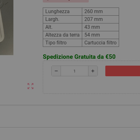
Lunghezza
260 mm
Largh.
207 mm
Alt.
43 mm
Altezza da terra
54 mm
Tipo filtro
Cartuccia filtro
Spedizione Gratuita da €50
remove
add
zoom_out_map