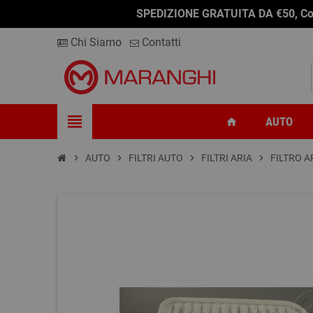
SPEDIZIONE GRATUITA DA €50, Conseg
Chi Siamo
Contatti
view_headline
AUTO
home
chevron_right
AUTO
chevron_right
FILTRI AUTO
chevron_right
FILTRI ARIA
chevron_right
FILTRO A