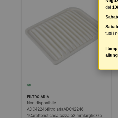
Negozi
dal
10
Sabat
Sabato
tutti i
I temp
allung
FILTRO ARIA
Non disponibile
ADC42246filtro ariaADC42246
1Caratteristichealtezza 52 mmlarghezza