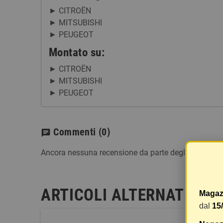
CITROËN
MITSUBISHI
PEUGEOT
Montato su:
CITROËN
MITSUBISHI
PEUGEOT
Commenti
(0)
chat
Ancora nessuna recensione da parte degli utenti.
ARTICOLI ALTERNATIVI
Magaz
dal
15