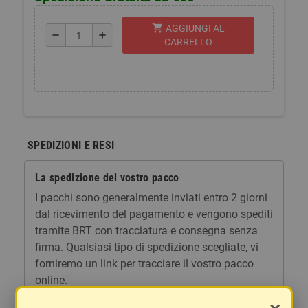
shopping_cart
AGGIUNGI AL
remove
add
CARRELLO
SPEDIZIONI E RESI
La spedizione del vostro pacco
I pacchi sono generalmente inviati entro 2 giorni
dal ricevimento del pagamento e vengono spediti
tramite BRT con tracciatura e consegna senza
firma. Qualsiasi tipo di spedizione scegliate, vi
forniremo un link per tracciare il vostro pacco
online.
Le spese di spedizione comprendono gli oneri di