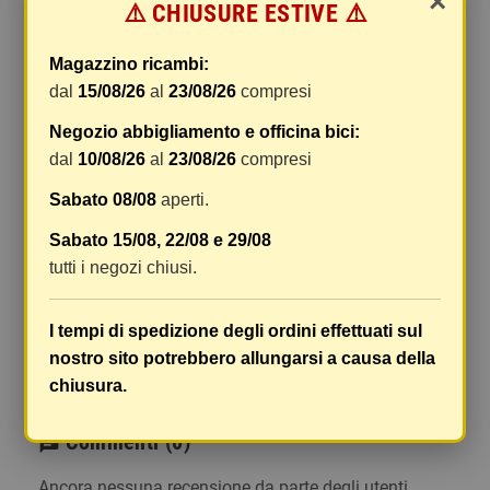
×
⚠️ CHIUSURE ESTIVE ⚠️
gestione e imballaggio e le spese postali. I costi
di gestione sono fissi, mentre i costi di trasporto
Magazzino ricambi:
variano a seconda del peso totale della
dal
15/08/26
al
23/08/26
compresi
spedizione. Vi consigliamo di raggruppare i
vostri articoli in un unico ordine. Non ci è
Negozio abbigliamento e officina bici:
possibile raggruppare due ordini distinti
dal
10/08/26
al
23/08/26
compresi
effettuati separatamente, pertanto le spese di
Sabato 08/08
aperti.
spedizione saranno addebitate per ognuno di
essi. Il vostro pacco sarà inviato a vostro rischio,
Sabato 15/08, 22/08 e 29/08
ma viene prestata un'attenzione particolare in
tutti i negozi chiusi.
caso di oggetti fragili.
Le scatole hanno dimensioni adeguatamente
I tempi di spedizione degli ordini effettuati sul
ampie e i vostri articoli son ben protetti.
nostro sito potrebbero allungarsi a causa della
chiusura.
Commenti
(0)
chat
Ancora nessuna recensione da parte degli utenti.