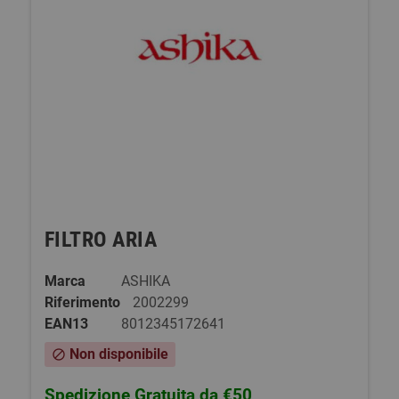
FILTRO ARIA
Marca
ASHIKA
Riferimento
2002299
EAN13
8012345172641
Non disponibile
block
Spedizione Gratuita da €50