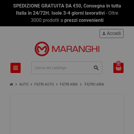
SPEDIZIONE GRATUITA DA €50, Consegna in tutta
Italia in 24/72H. Isole 3-4 giorni lavorativi
- Oltre
3000 prodotti a
prezzi convenienti
Accedi
person
0
view_headline
search
chevron_right
chevron_right
chevron_right
chevron_right
AUTO
FILTRI AUTO
FILTRI ARIA
FILTRO ARIA