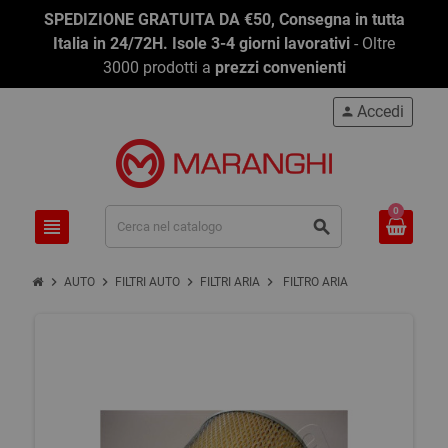
SPEDIZIONE GRATUITA DA €50, Consegna in tutta
Italia in 24/72H. Isole 3-4 giorni lavorativi
- Oltre
3000 prodotti a
prezzi convenienti
Accedi
person
0
view_headline
search
chevron_right
chevron_right
chevron_right
chevron_right
AUTO
FILTRI AUTO
FILTRI ARIA
FILTRO ARIA