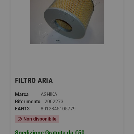
FILTRO ARIA
Marca
ASHIKA
Riferimento
2002273
EAN13
8012345105779
Non disponibile
block
Spedizione Gratuita da €50