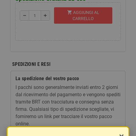
shopping_cart
AGGIUNGI AL
remove
add
CARRELLO
SPEDIZIONI E RESI
La spedizione del vostro pacco
I pacchi sono generalmente inviati entro 2 giorni
dal ricevimento del pagamento e vengono spediti
tramite BRT con tracciatura e consegna senza
firma. Qualsiasi tipo di spedizione scegliate, vi
forniremo un link per tracciare il vostro pacco
online.
Le spese di spedizione comprendono gli oneri di