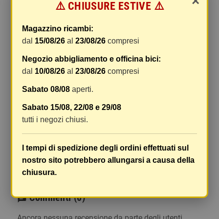
×
⚠️ CHIUSURE ESTIVE ⚠️
gestione e imballaggio e le spese postali. I costi
di gestione sono fissi, mentre i costi di trasporto
Magazzino ricambi:
variano a seconda del peso totale della
dal
15/08/26
al
23/08/26
compresi
spedizione. Vi consigliamo di raggruppare i
vostri articoli in un unico ordine. Non ci è
Negozio abbigliamento e officina bici:
possibile raggruppare due ordini distinti
dal
10/08/26
al
23/08/26
compresi
effettuati separatamente, pertanto le spese di
Sabato 08/08
aperti.
spedizione saranno addebitate per ognuno di
essi. Il vostro pacco sarà inviato a vostro rischio,
Sabato 15/08, 22/08 e 29/08
ma viene prestata un'attenzione particolare in
tutti i negozi chiusi.
caso di oggetti fragili.
Le scatole hanno dimensioni adeguatamente
I tempi di spedizione degli ordini effettuati sul
ampie e i vostri articoli son ben protetti.
nostro sito potrebbero allungarsi a causa della
chiusura.
Commenti
(0)
chat
Ancora nessuna recensione da parte degli utenti.