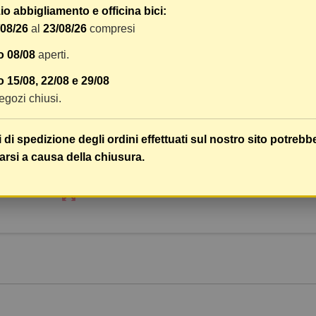
o abbigliamento e officina bici:
Spedizione Gratuita da €50
/08/26
al
23/08/26
compresi
o 08/08
aperti.
remove
add
 15/08, 22/08 e 29/08
 negozi chiusi.
i di spedizione degli ordini effettuati sul nostro sito potrebb
arsi a causa della chiusura.
zoom_out_map