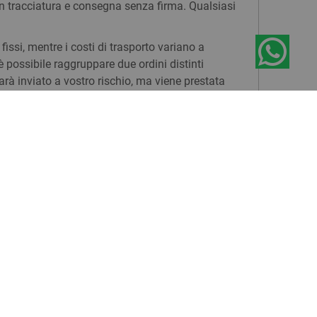
n tracciatura e consegna senza firma. Qualsiasi
issi, mentre i costi di trasporto variano a
è possibile raggruppare due ordini distinti
rà inviato a vostro rischio, ma viene prestata
ACCOUNT