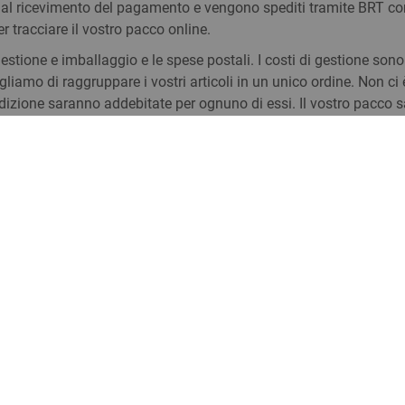
 dal ricevimento del pagamento e vengono spediti tramite BRT co
er tracciare il vostro pacco online.
tione e imballaggio e le spese postali. I costi di gestione sono f
liamo di raggruppare i vostri articoli in un unico ordine. Non ci 
dizione saranno addebitate per ognuno di essi. Il vostro pacco sa
 i vostri articoli son ben protetti.
INFORMAZIONI
LINK UTILI