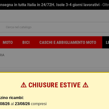
na in tutta Italia in 24/72H. Isole 3-4 giorni lavorativi
- Olt
MOTO
BICI
CASCHI E ABBIGLIAMENTO MOTO
L
RIA
FILTRO ARIA
⚠️ CHIUSURE ESTIVE ⚠️
Marca
ASHIKA
Riferimento
2000012
zino ricambi:
EAN13
8012345146949
/08/26
al
23/08/26
compresi
Non disponibile
block