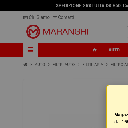
SPEDIZIONE GRATUITA DA €50, Conseg
Chi Siamo
Contatti
view_headline
AUTO
home
chevron_right
AUTO
chevron_right
FILTRI AUTO
chevron_right
FILTRI ARIA
chevron_right
FILTRO A
Magaz
dal
15