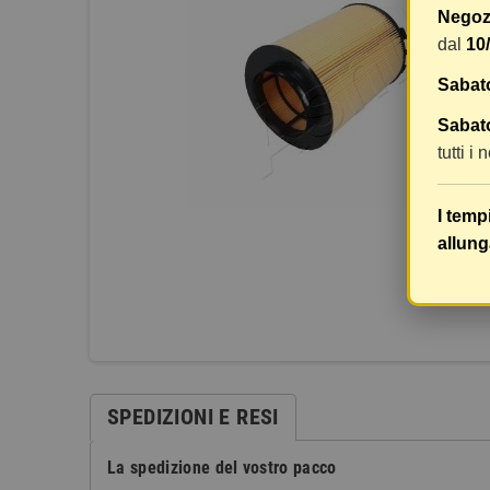
Negozi
dal
10
Sabat
Sabato
tutti i
I temp
allung
SPEDIZIONI E RESI
La spedizione del vostro pacco