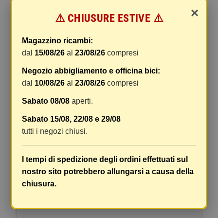
×
⚠️ CHIUSURE ESTIVE ⚠️
Magazzino ricambi:
dal
15/08/26
al
23/08/26
compresi
Negozio abbigliamento e officina bici:
dal
10/08/26
al
23/08/26
compresi
Sabato 08/08
aperti.
Sabato 15/08, 22/08 e 29/08
Ashika filtro aria toyota
tutti i negozi chiusi.
Non disponibile
Lunghezza178 mm Largh.117 mm Alt.38 mm
I tempi di spedizione degli ordini effettuati sul
Tipo filtroCartuccia filtro
nostro sito potrebbero allungarsi a causa della
DETTAGLI
VEDI DETTAGLI
chiusura.