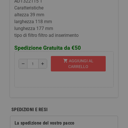
ADT322115 1
Caratteristiche
altezza 39 mm
larghezza 118 mm
lunghezza 177 mm
tipo di filtro filtro ad inserimento
Spedizione Gratuita da €50
shopping_cart
AGGIUNGI AL
remove
add
CARRELLO
SPEDIZIONI E RESI
La spedizione del vostro pacco