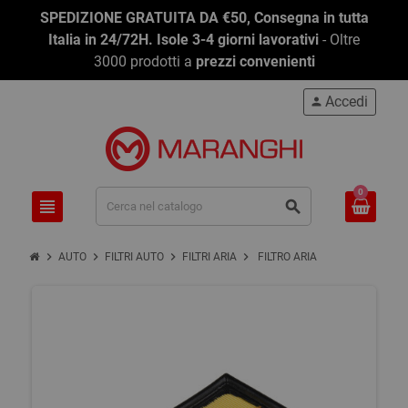
SPEDIZIONE GRATUITA DA €50, Consegna in tutta
Italia in 24/72H. Isole 3-4 giorni lavorativi
- Oltre
3000 prodotti a
prezzi convenienti
Accedi
person
0
view_headline
search
chevron_right
chevron_right
chevron_right
chevron_right
AUTO
FILTRI AUTO
FILTRI ARIA
FILTRO ARIA