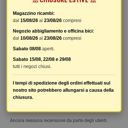
⚠️ CHIUSURE ESTIVE ⚠️
di gestione sono fissi, mentre i costi di trasporto
variano a seconda del peso totale della
Magazzino ricambi:
spedizione. Vi consigliamo di raggruppare i
dal
15/08/26
al
23/08/26
compresi
vostri articoli in un unico ordine. Non ci è
Negozio abbigliamento e officina bici:
possibile raggruppare due ordini distinti
dal
10/08/26
al
23/08/26
compresi
effettuati separatamente, pertanto le spese di
spedizione saranno addebitate per ognuno di
Sabato 08/08
aperti.
essi. Il vostro pacco sarà inviato a vostro rischio,
Sabato 15/08, 22/08 e 29/08
ma viene prestata un'attenzione particolare in
tutti i negozi chiusi.
caso di oggetti fragili.
Le scatole hanno dimensioni adeguatamente
I tempi di spedizione degli ordini effettuati sul
ampie e i vostri articoli son ben protetti.
nostro sito potrebbero allungarsi a causa della
chiusura.
Commenti
(0)
chat
Ancora nessuna recensione da parte degli utenti.