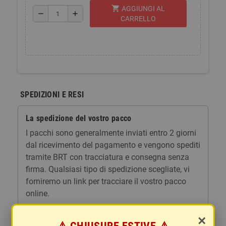
shopping_cart
AGGIUNGI AL
remove
add
CARRELLO
SPEDIZIONI E RESI
La spedizione del vostro pacco
I pacchi sono generalmente inviati entro 2 giorni
dal ricevimento del pagamento e vengono spediti
tramite BRT con tracciatura e consegna senza
firma. Qualsiasi tipo di spedizione scegliate, vi
forniremo un link per tracciare il vostro pacco
online.
Le spese di spedizione comprendono gli oneri di
×
gestione e imballaggio e le spese postali. I costi