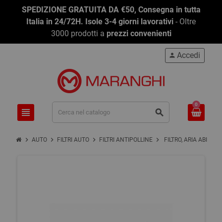
SPEDIZIONE GRATUITA DA €50, Consegna in tutta
Italia in 24/72H. Isole 3-4 giorni lavorativi
- Oltre
3000 prodotti a
prezzi convenienti
Accedi
person
0
view_headline
search
chevron_right
chevron_right
chevron_right
chevron_right
AUTO
FILTRI AUTO
FILTRI ANTIPOLLINE
FILTRO, ARIA ABITAC