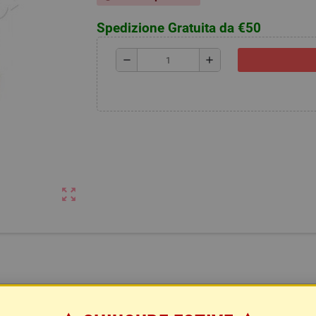
Spedizione Gratuita da €50
remove
add
zoom_out_map