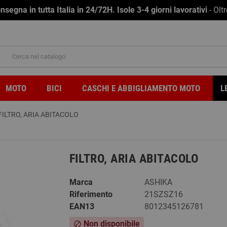
na in tutta Italia in 24/72H. Isole 3-4 giorni lavorativi
- Olt
MOTO
BICI
CASCHI E ABBIGLIAMENTO MOTO
L
FILTRO, ARIA ABITACOLO
FILTRO, ARIA ABITACOLO
Marca
ASHIKA
Riferimento
21SZSZ16
EAN13
8012345126781
Non disponibile
block