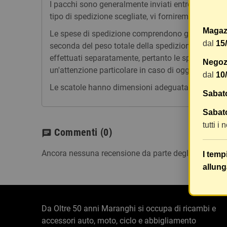
I pacchi sono generalmente inviati entro 2 giorni
tipo di spedizione scegliate, vi forniremo un link p
Magaz
Le spese di spedizione comprendono gli oneri di ges
dal
15
seconda del peso totale della spedizione. Vi consig
effettuati separatamente, pertanto le spese di spe
Negozi
un'attenzione particolare in caso di oggetti fragili.
dal
10
Le scatole hanno dimensioni adeguatamente ampie e
Sabat
Sabato
tutti i
Commenti
(0)
chat
Ancora nessuna recensione da parte degli utenti.
I temp
allung
Da Oltre 50 anni Maranghi si occupa di ricambi e
accessori auto, moto, ciclo e abbigliamento