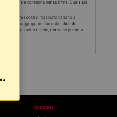
n tracciatura e consegna senza firma. Qualsiasi
issi, mentre i costi di trasporto variano a
è possibile raggruppare due ordini distinti
rà inviato a vostro rischio, ma viene prestata
ero
ACCOUNT