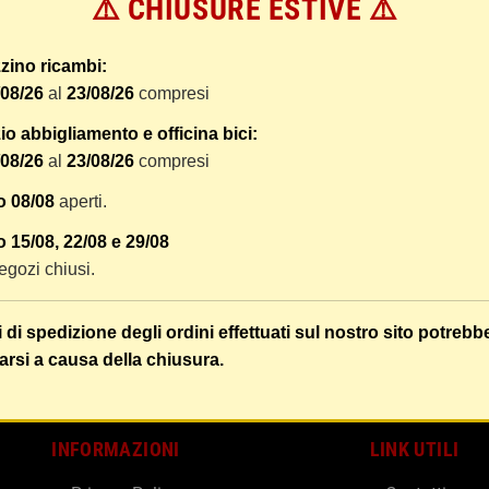
⚠️ CHIUSURE ESTIVE ⚠️
 dal ricevimento del pagamento e vengono spediti tramite BRT co
er tracciare il vostro pacco online.
zino ricambi:
tione e imballaggio e le spese postali. I costi di gestione sono f
/08/26
al
23/08/26
compresi
liamo di raggruppare i vostri articoli in un unico ordine. Non ci 
dizione saranno addebitate per ognuno di essi. Il vostro pacco sa
o abbigliamento e officina bici:
/08/26
al
23/08/26
compresi
 i vostri articoli son ben protetti.
o 08/08
aperti.
 15/08, 22/08 e 29/08
 negozi chiusi.
i di spedizione degli ordini effettuati sul nostro sito potrebb
arsi a causa della chiusura.
INFORMAZIONI
LINK UTILI