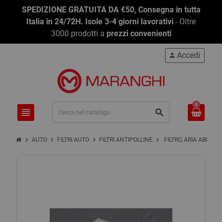
SPEDIZIONE GRATUITA DA €50, Consegna in tutta
Italia in 24/72H. Isole 3-4 giorni lavorativi
- Oltre
3000 prodotti a
prezzi convenienti
Accedi
person
0
view_headline
search
chevron_right
chevron_right
chevron_right
chevron_right
AUTO
FILTRI AUTO
FILTRI ANTIPOLLINE
FILTRO, ARIA ABITAC