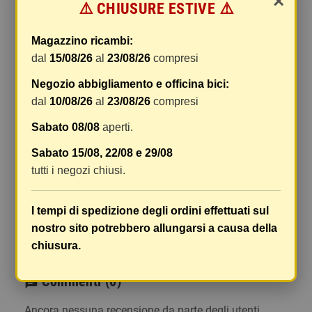
×
⚠️ CHIUSURE ESTIVE ⚠️
gestione e imballaggio e le spese postali. I costi
di gestione sono fissi, mentre i costi di trasporto
Magazzino ricambi:
variano a seconda del peso totale della
dal
15/08/26
al
23/08/26
compresi
spedizione. Vi consigliamo di raggruppare i
vostri articoli in un unico ordine. Non ci è
Negozio abbigliamento e officina bici:
possibile raggruppare due ordini distinti
dal
10/08/26
al
23/08/26
compresi
effettuati separatamente, pertanto le spese di
Sabato 08/08
aperti.
spedizione saranno addebitate per ognuno di
essi. Il vostro pacco sarà inviato a vostro rischio,
Sabato 15/08, 22/08 e 29/08
ma viene prestata un'attenzione particolare in
tutti i negozi chiusi.
caso di oggetti fragili.
Le scatole hanno dimensioni adeguatamente
I tempi di spedizione degli ordini effettuati sul
ampie e i vostri articoli son ben protetti.
nostro sito potrebbero allungarsi a causa della
chiusura.
Commenti
(0)
chat
Ancora nessuna recensione da parte degli utenti.