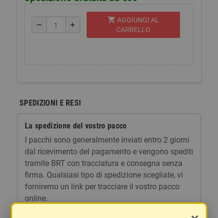
shopping_cart
AGGIUNGI AL
remove
add
CARRELLO
SPEDIZIONI E RESI
La spedizione del vostro pacco
I pacchi sono generalmente inviati entro 2 giorni
dal ricevimento del pagamento e vengono spediti
tramite BRT con tracciatura e consegna senza
firma. Qualsiasi tipo di spedizione scegliate, vi
forniremo un link per tracciare il vostro pacco
online.
Le spese di spedizione comprendono gli oneri di