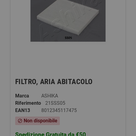
FILTRO, ARIA ABITACOLO
Marca
ASHIKA
Riferimento
21SSS05
EAN13
8012345117475
Non disponibile
block
Spedizione Gratuita da €50