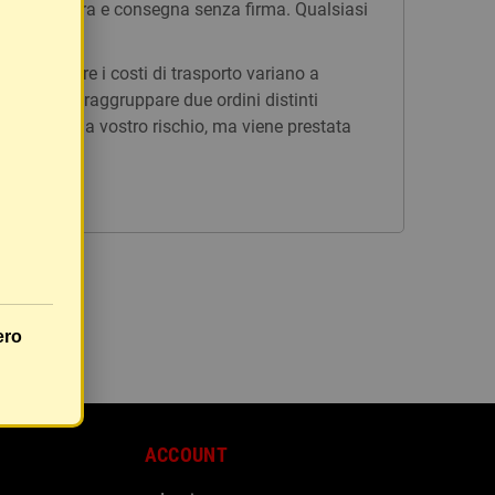
n tracciatura e consegna senza firma. Qualsiasi
issi, mentre i costi di trasporto variano a
è possibile raggruppare due ordini distinti
rà inviato a vostro rischio, ma viene prestata
ero
ACCOUNT