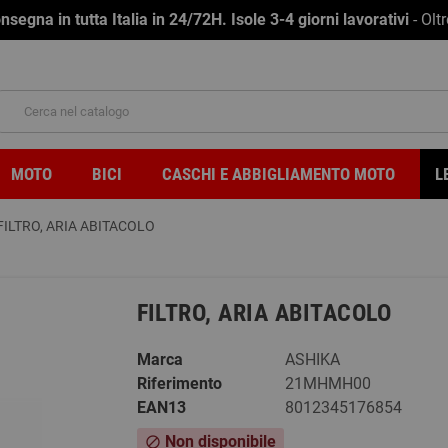
na in tutta Italia in 24/72H. Isole 3-4 giorni lavorativi
- Olt
MOTO
BICI
CASCHI E ABBIGLIAMENTO MOTO
L
FILTRO, ARIA ABITACOLO
FILTRO, ARIA ABITACOLO
Marca
ASHIKA
Riferimento
21MHMH00
EAN13
8012345176854
Non disponibile
block