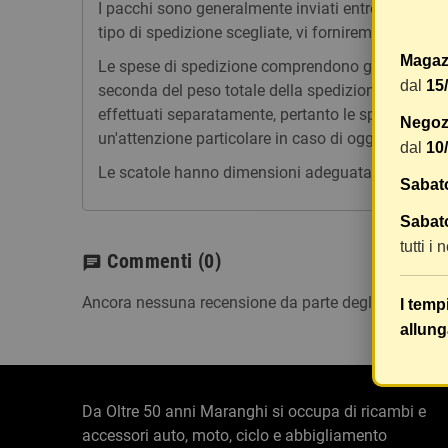
I pacchi sono generalmente inviati entro 2 giorni
tipo di spedizione scegliate, vi forniremo un link p
Magaz
Le spese di spedizione comprendono gli oneri di ges
dal
15
seconda del peso totale della spedizione. Vi consig
effettuati separatamente, pertanto le spese di spe
Negozi
un'attenzione particolare in caso di oggetti fragili.
dal
10
Le scatole hanno dimensioni adeguatamente ampie e
Sabat
Sabato
tutti i
Commenti
(0)
chat
Ancora nessuna recensione da parte degli utenti.
I temp
allung
Da Oltre 50 anni Maranghi si occupa di ricambi e
accessori auto, moto, ciclo e abbigliamento