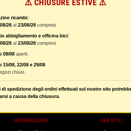
⚠️ CHIUSURE ESTIVE ⚠️
 dal ricevimento del pagamento e vengono spediti tramite BRT co
er tracciare il vostro pacco online.
zino ricambi:
tione e imballaggio e le spese postali. I costi di gestione sono f
/08/26
al
23/08/26
compresi
liamo di raggruppare i vostri articoli in un unico ordine. Non ci 
dizione saranno addebitate per ognuno di essi. Il vostro pacco sa
o abbigliamento e officina bici:
/08/26
al
23/08/26
compresi
 i vostri articoli son ben protetti.
o 08/08
aperti.
 15/08, 22/08 e 29/08
 negozi chiusi.
i di spedizione degli ordini effettuati sul nostro sito potrebb
arsi a causa della chiusura.
INFORMAZIONI
LINK UTILI