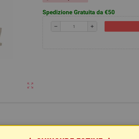
Spedizione Gratuita da €50
remove
add
zoom_out_map