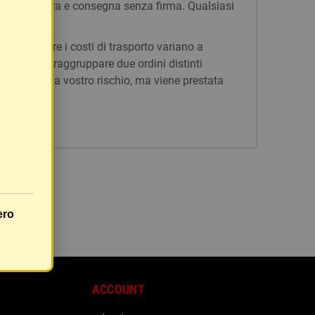
n tracciatura e consegna senza firma. Qualsiasi
issi, mentre i costi di trasporto variano a
è possibile raggruppare due ordini distinti
rà inviato a vostro rischio, ma viene prestata
ero
ACCOUNT