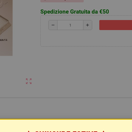
Spedizione Gratuita da €50
remove
add
zoom_out_map