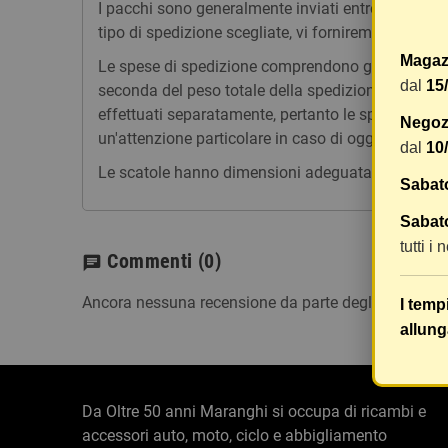
I pacchi sono generalmente inviati entro 2 giorni
tipo di spedizione scegliate, vi forniremo un link p
Magaz
Le spese di spedizione comprendono gli oneri di ges
dal
15
seconda del peso totale della spedizione. Vi consig
effettuati separatamente, pertanto le spese di spe
Negozi
un'attenzione particolare in caso di oggetti fragili.
dal
10
Le scatole hanno dimensioni adeguatamente ampie e
Sabat
Sabato
tutti i
Commenti
(0)
chat
Ancora nessuna recensione da parte degli utenti.
I temp
allung
Da Oltre 50 anni Maranghi si occupa di ricambi e
accessori auto, moto, ciclo e abbigliamento