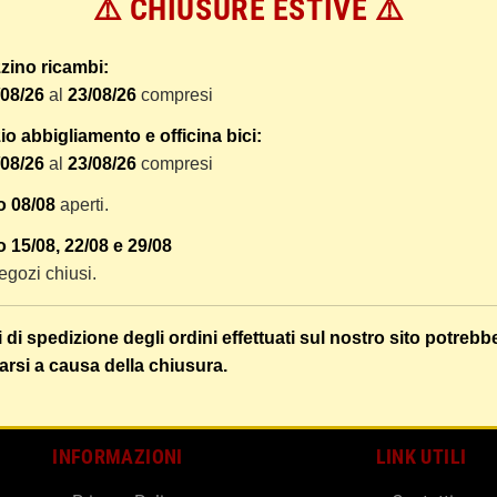
⚠️ CHIUSURE ESTIVE ⚠️
 dal ricevimento del pagamento e vengono spediti tramite BRT co
er tracciare il vostro pacco online.
zino ricambi:
tione e imballaggio e le spese postali. I costi di gestione sono f
/08/26
al
23/08/26
compresi
liamo di raggruppare i vostri articoli in un unico ordine. Non ci 
dizione saranno addebitate per ognuno di essi. Il vostro pacco sa
o abbigliamento e officina bici:
/08/26
al
23/08/26
compresi
 i vostri articoli son ben protetti.
o 08/08
aperti.
 15/08, 22/08 e 29/08
 negozi chiusi.
i di spedizione degli ordini effettuati sul nostro sito potrebb
arsi a causa della chiusura.
INFORMAZIONI
LINK UTILI