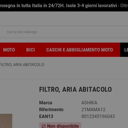
na in tutta Italia in 24/72H. Isole 3-4 giorni lavorativi
- Olt
MOTO
BICI
CASCHI E ABBIGLIAMENTO MOTO
L
FILTRO, ARIA ABITACOLO
FILTRO, ARIA ABITACOLO
Marca
ASHIKA
Riferimento
21MAMA12
EAN13
8012345196043
Non disponibile
block