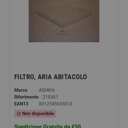
FILTRO, ARIA ABITACOLO
Marca
ASHIKA
Riferimento
21ISIS1
EAN13
8012345045013
Non disponibile
block
Spedizione Gratuita da €50