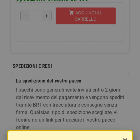
shopping_cart
AGGIUNGI AL
remove
add
CARRELLO
SPEDIZIONI E RESI
La spedizione del vostro pacco
I pacchi sono generalmente inviati entro 2 giorni
dal ricevimento del pagamento e vengono spediti
tramite BRT con tracciatura e consegna senza
firma. Qualsiasi tipo di spedizione scegliate, vi
forniremo un link per tracciare il vostro pacco
online.
Le spese di spedizione comprendono gli oneri di