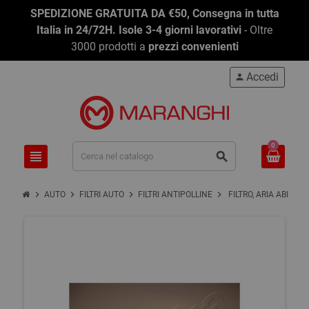
SPEDIZIONE GRATUITA DA €50, Consegna in tutta
Italia in 24/72H. Isole 3-4 giorni lavorativi
- Oltre
3000 prodotti a
prezzi convenienti
Accedi
person
0
view_headline
search
chevron_right
chevron_right
chevron_right
chevron_right
AUTO
FILTRI AUTO
FILTRI ANTIPOLLINE
FILTRO, ARIA ABITAC