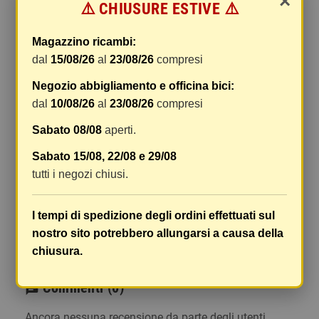
×
⚠️ CHIUSURE ESTIVE ⚠️
gestione e imballaggio e le spese postali. I costi
di gestione sono fissi, mentre i costi di trasporto
Magazzino ricambi:
variano a seconda del peso totale della
dal
15/08/26
al
23/08/26
compresi
spedizione. Vi consigliamo di raggruppare i
vostri articoli in un unico ordine. Non ci è
Negozio abbigliamento e officina bici:
possibile raggruppare due ordini distinti
dal
10/08/26
al
23/08/26
compresi
effettuati separatamente, pertanto le spese di
Sabato 08/08
aperti.
spedizione saranno addebitate per ognuno di
essi. Il vostro pacco sarà inviato a vostro rischio,
Sabato 15/08, 22/08 e 29/08
ma viene prestata un'attenzione particolare in
tutti i negozi chiusi.
caso di oggetti fragili.
Le scatole hanno dimensioni adeguatamente
I tempi di spedizione degli ordini effettuati sul
ampie e i vostri articoli son ben protetti.
nostro sito potrebbero allungarsi a causa della
chiusura.
Commenti
(0)
chat
Ancora nessuna recensione da parte degli utenti.