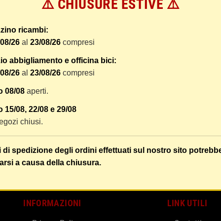
⚠️ CHIUSURE ESTIVE ⚠️
 dal ricevimento del pagamento e vengono spediti tramite BRT co
er tracciare il vostro pacco online.
zino ricambi:
tione e imballaggio e le spese postali. I costi di gestione sono f
/08/26
al
23/08/26
compresi
liamo di raggruppare i vostri articoli in un unico ordine. Non ci 
dizione saranno addebitate per ognuno di essi. Il vostro pacco sa
o abbigliamento e officina bici:
/08/26
al
23/08/26
compresi
 i vostri articoli son ben protetti.
o 08/08
aperti.
 15/08, 22/08 e 29/08
 negozi chiusi.
i di spedizione degli ordini effettuati sul nostro sito potrebb
arsi a causa della chiusura.
INFORMAZIONI
LINK UTILI