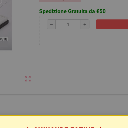
Spedizione Gratuita da €50
remove
add
zoom_out_map