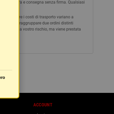
n tracciatura e consegna senza firma. Qualsiasi
issi, mentre i costi di trasporto variano a
è possibile raggruppare due ordini distinti
rà inviato a vostro rischio, ma viene prestata
ero
ACCOUNT