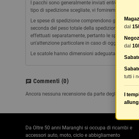
I pacchi sono generalmente inviati entro 2 giorni
tipo di spedizione scegliate, vi forniremo un link p
Magaz
Le spese di spedizione comprendono gli oneri di ges
dal
15
seconda del peso totale della spedizione. Vi consig
effettuati separatamente, pertanto le spese di spe
Negozi
un'attenzione particolare in caso di oggetti fragili.
dal
10
Le scatole hanno dimensioni adeguatamente ampie e
Sabat
Sabato
tutti i
Commenti
(0)
chat
Ancora nessuna recensione da parte degli utenti.
I temp
allung
Da Oltre 50 anni Maranghi si occupa di ricambi e
accessori auto, moto, ciclo e abbigliamento