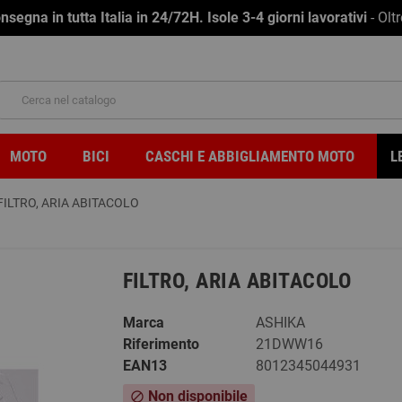
na in tutta Italia in 24/72H. Isole 3-4 giorni lavorativi
- Olt
MOTO
BICI
CASCHI E ABBIGLIAMENTO MOTO
L
FILTRO, ARIA ABITACOLO
FILTRO, ARIA ABITACOLO
Marca
ASHIKA
Riferimento
21DWW16
EAN13
8012345044931
Non disponibile
block