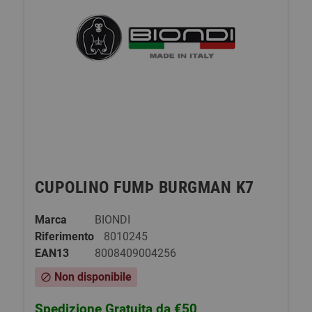
CUPOLINO FUMÞ BURGMAN K7
Marca
BIONDI
Riferimento
8010245
EAN13
8008409004256
Non disponibile
block
Spedizione Gratuita da €50