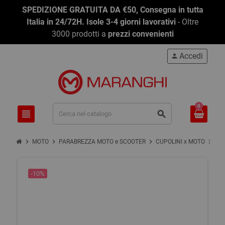
SPEDIZIONE GRATUITA DA €50, Consegna in tutta
Italia in 24/72H. Isole 3-4 giorni lavorativi
- Oltre
3000 prodotti a
prezzi convenienti
Accedi
person
0
view_headline
search
chevron_right
chevron_right
chevron_right
chevron_right
MOTO
PARABREZZA MOTO e SCOOTER
CUPOLINI x MOTO
CU
-10%