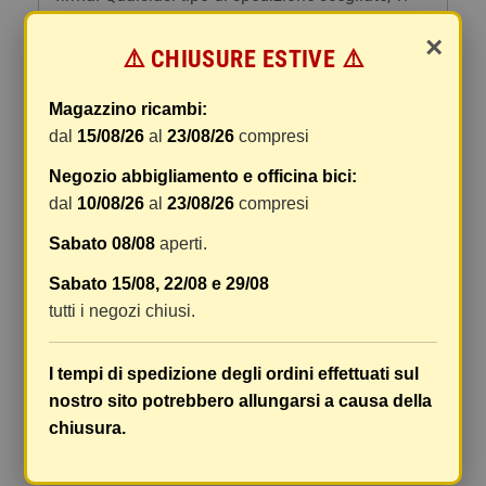
forniremo un link per tracciare il vostro pacco
×
online.
⚠️ CHIUSURE ESTIVE ⚠️
Le spese di spedizione comprendono gli oneri di
gestione e imballaggio e le spese postali. I costi
Magazzino ricambi:
di gestione sono fissi, mentre i costi di trasporto
dal
15/08/26
al
23/08/26
compresi
variano a seconda del peso totale della
Negozio abbigliamento e officina bici:
spedizione. Vi consigliamo di raggruppare i
dal
10/08/26
al
23/08/26
compresi
vostri articoli in un unico ordine. Non ci è
possibile raggruppare due ordini distinti
Sabato 08/08
aperti.
effettuati separatamente, pertanto le spese di
Sabato 15/08, 22/08 e 29/08
spedizione saranno addebitate per ognuno di
tutti i negozi chiusi.
essi. Il vostro pacco sarà inviato a vostro rischio,
ma viene prestata un'attenzione particolare in
caso di oggetti fragili.
I tempi di spedizione degli ordini effettuati sul
nostro sito potrebbero allungarsi a causa della
Le scatole hanno dimensioni adeguatamente
chiusura.
ampie e i vostri articoli son ben protetti.