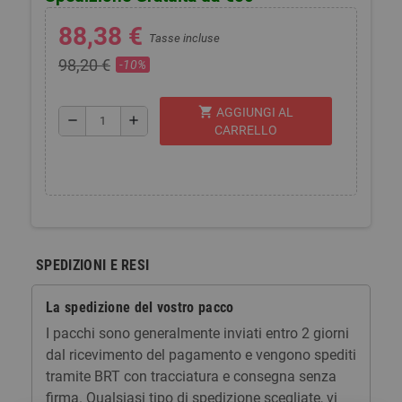
88,38 €
Tasse incluse
98,20 €
-10%
shopping_cart
AGGIUNGI AL
remove
add
CARRELLO
SPEDIZIONI E RESI
La spedizione del vostro pacco
I pacchi sono generalmente inviati entro 2 giorni
dal ricevimento del pagamento e vengono spediti
tramite BRT con tracciatura e consegna senza
firma. Qualsiasi tipo di spedizione scegliate, vi