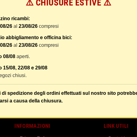
⚠️ CHIUSURE ESTIVE ⚠️
 dal ricevimento del pagamento e vengono spediti tramite BRT co
er tracciare il vostro pacco online.
zino ricambi:
tione e imballaggio e le spese postali. I costi di gestione sono f
/08/26
al
23/08/26
compresi
liamo di raggruppare i vostri articoli in un unico ordine. Non ci 
dizione saranno addebitate per ognuno di essi. Il vostro pacco sa
o abbigliamento e officina bici:
/08/26
al
23/08/26
compresi
 i vostri articoli son ben protetti.
o 08/08
aperti.
 15/08, 22/08 e 29/08
 negozi chiusi.
i di spedizione degli ordini effettuati sul nostro sito potrebb
arsi a causa della chiusura.
INFORMAZIONI
LINK UTILI