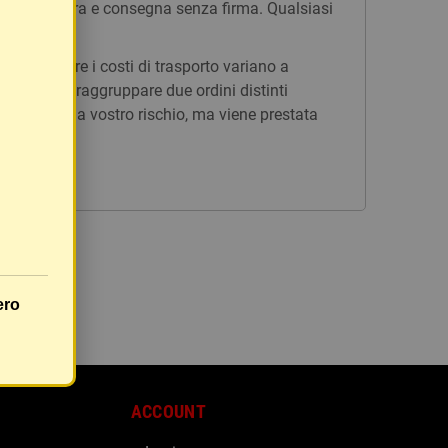
n tracciatura e consegna senza firma. Qualsiasi
issi, mentre i costi di trasporto variano a
è possibile raggruppare due ordini distinti
rà inviato a vostro rischio, ma viene prestata
ero
ACCOUNT