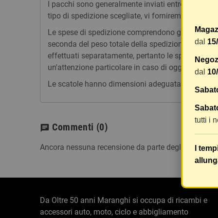
I pacchi sono generalmente inviati entro 2 giorni
tipo di spedizione scegliate, vi forniremo un link p
Magaz
Le spese di spedizione comprendono gli oneri di ges
dal
15
seconda del peso totale della spedizione. Vi consig
effettuati separatamente, pertanto le spese di spe
Negozi
un'attenzione particolare in caso di oggetti fragili.
dal
10
Le scatole hanno dimensioni adeguatamente ampie e
Sabat
Sabato
tutti i
Commenti
(0)
chat
Ancora nessuna recensione da parte degli utenti.
I temp
allung
Da Oltre 50 anni Maranghi si occupa di ricambi e
accessori auto, moto, ciclo e abbigliamento