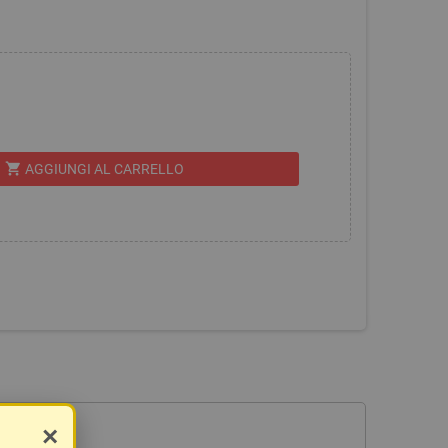
shopping_cart
AGGIUNGI AL CARRELLO
×