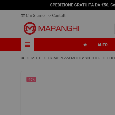
SPEDIZIONE GRATUITA DA €50, Conseg
Chi Siamo
Contatti
view_headline
AUTO
home
chevron_right
MOTO
chevron_right
PARABREZZA MOTO e SCOOTER
chevron_right
CUP
-10%