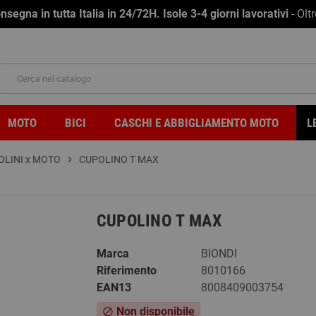
na in tutta Italia in 24/72H. Isole 3-4 giorni lavorativi
- Olt
MOTO
BICI
CASCHI E ABBIGLIAMENTO MOTO
L
OLINI x MOTO
chevron_right
CUPOLINO T MAX
CUPOLINO T MAX
Marca
BIONDI
Riferimento
8010166
EAN13
8008409003754
Non disponibile
block