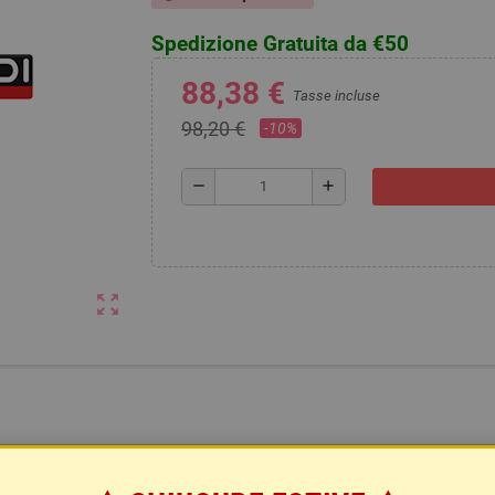
Spedizione Gratuita da €50
88,38 €
Tasse incluse
98,20 €
-10%
remove
add
zoom_out_map