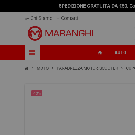
SPEDIZIONE GRATUITA DA €50, Conseg
Chi Siamo
Contatti
view_headline
AUTO
home
chevron_right
MOTO
chevron_right
PARABREZZA MOTO e SCOOTER
chevron_right
CUP
-10%