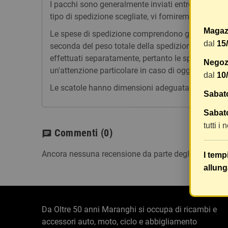
I pacchi sono generalmente inviati entro 2 giorni
tipo di spedizione scegliate, vi forniremo un link p
Magaz
Le spese di spedizione comprendono gli oneri di ges
dal
15
seconda del peso totale della spedizione. Vi consig
effettuati separatamente, pertanto le spese di spe
Negozi
un'attenzione particolare in caso di oggetti fragili.
dal
10
Le scatole hanno dimensioni adeguatamente ampie e
Sabat
Sabato
tutti i
Commenti
(0)
chat
Ancora nessuna recensione da parte degli utenti.
I temp
allung
Da Oltre 50 anni Maranghi si occupa di ricambi e
accessori auto, moto, ciclo e abbigliamento