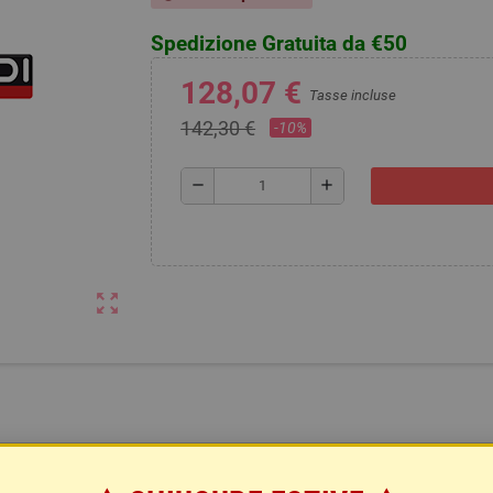
Spedizione Gratuita da €50
128,07 €
Tasse incluse
142,30 €
-10%
remove
add
zoom_out_map