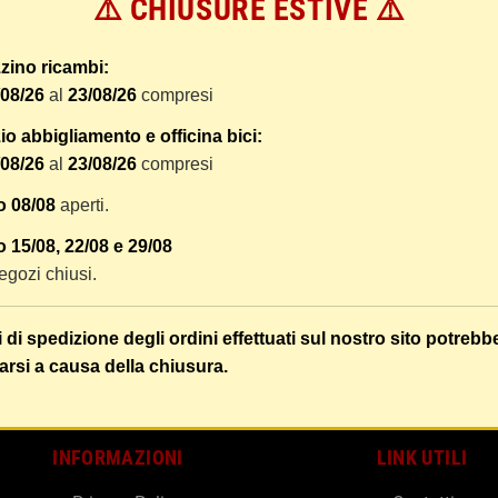
⚠️ CHIUSURE ESTIVE ⚠️
 dal ricevimento del pagamento e vengono spediti tramite BRT co
er tracciare il vostro pacco online.
zino ricambi:
tione e imballaggio e le spese postali. I costi di gestione sono f
/08/26
al
23/08/26
compresi
liamo di raggruppare i vostri articoli in un unico ordine. Non ci 
dizione saranno addebitate per ognuno di essi. Il vostro pacco sa
o abbigliamento e officina bici:
/08/26
al
23/08/26
compresi
 i vostri articoli son ben protetti.
o 08/08
aperti.
 15/08, 22/08 e 29/08
 negozi chiusi.
i di spedizione degli ordini effettuati sul nostro sito potrebb
arsi a causa della chiusura.
INFORMAZIONI
LINK UTILI