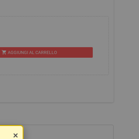
shopping_cart
AGGIUNGI AL CARRELLO
×