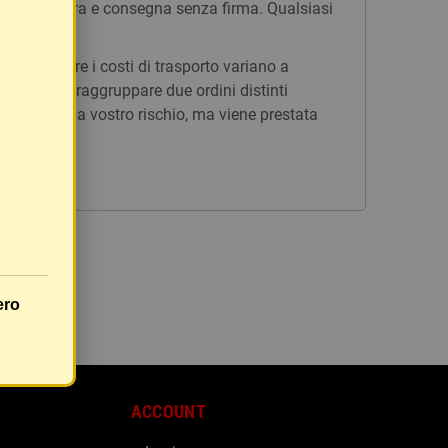
n tracciatura e consegna senza firma. Qualsiasi
issi, mentre i costi di trasporto variano a
è possibile raggruppare due ordini distinti
rà inviato a vostro rischio, ma viene prestata
ero
ACCOUNT