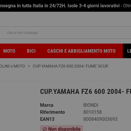
na in tutta Italia in 24/72H. Isole 3-4 giorni lavorativi
- Olt
MOTO
BICI
CASCHI E ABBIGLIAMENTO MOTO
L
OLINI x MOTO
chevron_right
CUP.YAMAHA FZ6 600 2004- FUME' SCUR
CUP.YAMAHA FZ6 600 2004- F
Marca
BIONDI
Riferimento
8010158
EAN13
8008409003693
Non disponibile
block