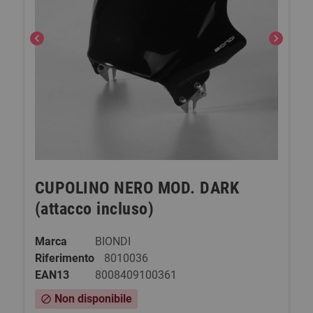
chevron_left
chevron_right
CUPOLINO NERO MOD. DARK
(attacco incluso)
Marca
BIONDI
Riferimento
8010036
EAN13
8008409100361
Non disponibile
block