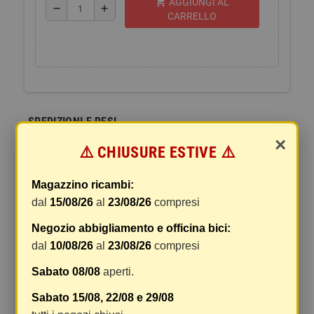
shopping_cart
AGGIUNGI AL
remove
add
CARRELLO
SPEDIZIONI E RESI
×
⚠️ CHIUSURE ESTIVE ⚠️
La spedizione del vostro pacco
I pacchi sono generalmente inviati entro 2 giorni
Magazzino ricambi:
dal ricevimento del pagamento e vengono spediti
dal
15/08/26
al
23/08/26
compresi
tramite BRT con tracciatura e consegna senza
firma. Qualsiasi tipo di spedizione scegliate, vi
Negozio abbigliamento e officina bici:
forniremo un link per tracciare il vostro pacco
dal
10/08/26
al
23/08/26
compresi
online.
Sabato 08/08
aperti.
Le spese di spedizione comprendono gli oneri di
Sabato 15/08, 22/08 e 29/08
gestione e imballaggio e le spese postali. I costi