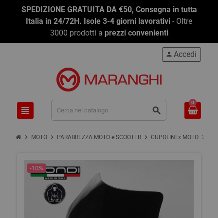
SPEDIZIONE GRATUITA DA €50, Consegna in tutta
Italia in 24/72H. Isole 3-4 giorni lavorativi
- Oltre
3000 prodotti a
prezzi convenienti
Accedi
person
0
view_headline
search
chevron_right
chevron_right
chevron_right
chevron_right
MOTO
PARABREZZA MOTO e SCOOTER
CUPOLINI x MOTO
CU
-10%