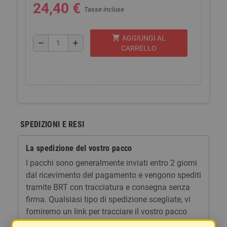
24,40 €
Tasse incluse
shopping_cart
AGGIUNGI AL
remove
add
CARRELLO
SPEDIZIONI E RESI
La spedizione del vostro pacco
I pacchi sono generalmente inviati entro 2 giorni
dal ricevimento del pagamento e vengono spediti
tramite BRT con tracciatura e consegna senza
firma. Qualsiasi tipo di spedizione scegliate, vi
forniremo un link per tracciare il vostro pacco
online.