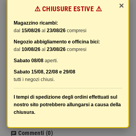
×
⚠️ CHIUSURE ESTIVE ⚠️
Le spese di spedizione comprendono gli oneri di
gestione e imballaggio e le spese postali. I costi
di gestione sono fissi, mentre i costi di trasporto
Magazzino ricambi:
variano a seconda del peso totale della
dal
15/08/26
al
23/08/26
compresi
spedizione. Vi consigliamo di raggruppare i
Negozio abbigliamento e officina bici:
vostri articoli in un unico ordine. Non ci è
dal
10/08/26
al
23/08/26
compresi
possibile raggruppare due ordini distinti
effettuati separatamente, pertanto le spese di
Sabato 08/08
aperti.
spedizione saranno addebitate per ognuno di
Sabato 15/08, 22/08 e 29/08
essi. Il vostro pacco sarà inviato a vostro rischio,
tutti i negozi chiusi.
ma viene prestata un'attenzione particolare in
caso di oggetti fragili.
I tempi di spedizione degli ordini effettuati sul
Le scatole hanno dimensioni adeguatamente
nostro sito potrebbero allungarsi a causa della
ampie e i vostri articoli son ben protetti.
chiusura.
Commenti
(0)
chat