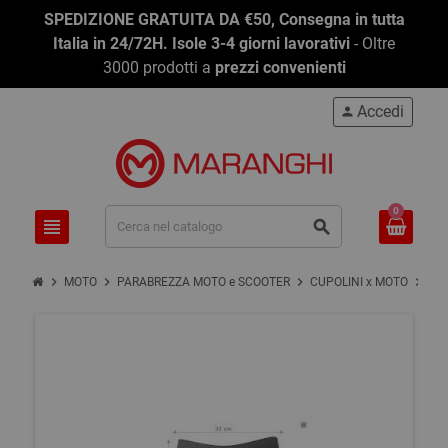
SPEDIZIONE GRATUITA DA €50, Consegna in tutta
Italia in 24/72H. Isole 3-4 giorni lavorativi
- Oltre
3000 prodotti a
prezzi convenienti
Accedi
person
0
view_headline
search
chevron_right
chevron_right
chevron_right
chevron_right
MOTO
PARABREZZA MOTO e SCOOTER
CUPOLINI x MOTO
CU