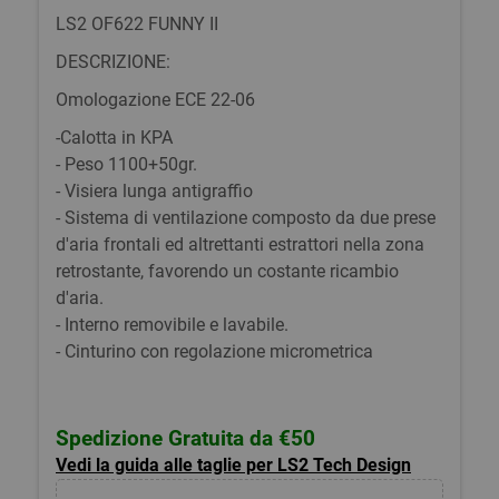
LS2 OF622 FUNNY II
DESCRIZIONE:
Omologazione ECE 22-06
-Calotta in KPA
- Peso 1100+50gr.
- Visiera lunga antigraffio
- Sistema di ventilazione composto da due prese
d'aria frontali ed altrettanti estrattori nella zona
retrostante, favorendo un costante ricambio
d'aria.
- Interno removibile e lavabile.
- Cinturino con regolazione micrometrica
Spedizione Gratuita da €50
Vedi la guida alle taglie per LS2 Tech Design