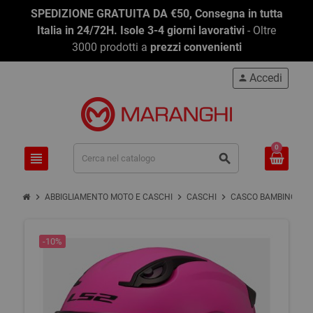
SPEDIZIONE GRATUITA DA €50, Consegna in tutta
Italia in 24/72H. Isole 3-4 giorni lavorativi
- Oltre
3000 prodotti a
prezzi convenienti
Accedi
person
0
view_headline
search
chevron_right
chevron_right
chevron_right
chevron_right
ABBIGLIAMENTO MOTO E CASCHI
CASCHI
CASCO BAMBINO
-10%