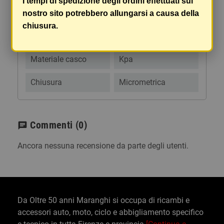
I tempi di spedizione degli ordini effettuati sul
SCHEDA TECNICA
SPEDIZIONI E RESI
nostro sito potrebbero allungarsi a causa della
chiusura.
Genere casco
Unisex
Materiale casco
Kpa
Chiusura
Micrometrica
Commenti
(0)
chat
Ancora nessuna recensione da parte degli utenti.
Da Oltre 50 anni Maranghi si occupa di ricambi e
accessori auto, moto, ciclo e abbigliamento specifico