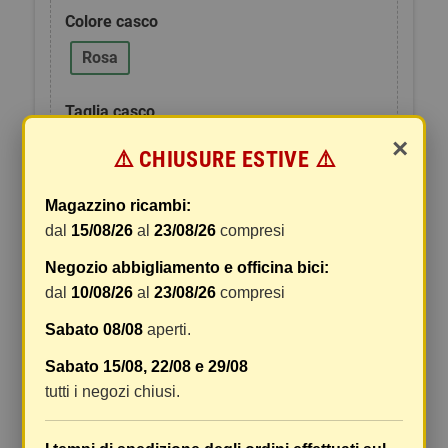
Colore casco
Rosa
Taglia casco
×
S
M
L
⚠️ CHIUSURE ESTIVE ⚠️
80,10 €
Magazzino ricambi:
Tasse incluse
dal
15/08/26
al
23/08/26
compresi
89,00 €
-10%
Negozio abbigliamento e officina bici:
dal
10/08/26
al
23/08/26
compresi
shopping_cart
AGGIUNGI AL
remove
add
CARRELLO
Sabato 08/08
aperti.
Sabato 15/08, 22/08 e 29/08
tutti i negozi chiusi.