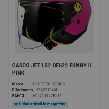
CASCO JET LS2 OF622 FUNNY II
PINK
Marca
LS2 TECH DESIGN
Riferimento
366221046L
EAN13
6942141775116
Ultimi articoli in magazzino
notifications_active