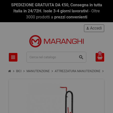
SPEDIZIONE GRATUITA DA €50, Consegna in tutta
Italia in 24/72H. Isole 3-4 giorni lavorativi
- Oltre
3000 prodotti a
prezzi convenienti
Accedi
person
0
view_headline
search
chevron_right
chevron_right
chevron_right
chevron_right
BICI
MANUTENZIONE
ATTREZZATURA MANUTENZIONE
CAV