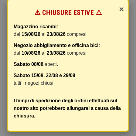
online.
×
⚠️ CHIUSURE ESTIVE ⚠️
Le spese di spedizione comprendono gli oneri di
gestione e imballaggio e le spese postali. I costi
Magazzino ricambi:
di gestione sono fissi, mentre i costi di trasporto
dal
15/08/26
al
23/08/26
compresi
variano a seconda del peso totale della
spedizione. Vi consigliamo di raggruppare i
Negozio abbigliamento e officina bici:
vostri articoli in un unico ordine. Non ci è
dal
10/08/26
al
23/08/26
compresi
possibile raggruppare due ordini distinti
Sabato 08/08
aperti.
effettuati separatamente, pertanto le spese di
spedizione saranno addebitate per ognuno di
Sabato 15/08, 22/08 e 29/08
essi. Il vostro pacco sarà inviato a vostro rischio,
tutti i negozi chiusi.
ma viene prestata un'attenzione particolare in
caso di oggetti fragili.
I tempi di spedizione degli ordini effettuati sul
Le scatole hanno dimensioni adeguatamente
nostro sito potrebbero allungarsi a causa della
ampie e i vostri articoli son ben protetti.
chiusura.