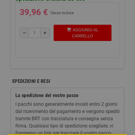
39,96 €
Tasse incluse
shopping_cart
AGGIUNGI AL
remove
add
CARRELLO
SPEDIZIONI E RESI
La spedizione del vostro pacco
I pacchi sono generalmente inviati entro 2 giorni
dal ricevimento del pagamento e vengono spediti
tramite BRT con tracciatura e consegna senza
firma. Qualsiasi tipo di spedizione scegliate, vi
forniremo un link per tracciare il vostro pacco