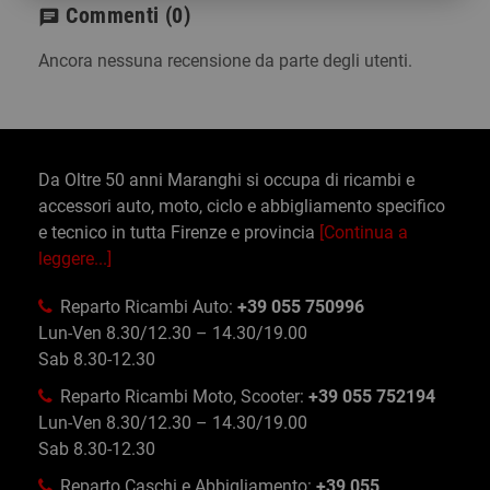
Commenti
(0)
chat
Ancora nessuna recensione da parte degli utenti.
Da Oltre 50 anni Maranghi si occupa di ricambi e
accessori auto, moto, ciclo e abbigliamento specifico
e tecnico in tutta Firenze e provincia
[Continua a
leggere...]
Reparto Ricambi Auto:
+39 055 750996
Lun-Ven 8.30/12.30 – 14.30/19.00
Sab 8.30-12.30
Reparto Ricambi Moto, Scooter:
+39 055 752194
Lun-Ven 8.30/12.30 – 14.30/19.00
Sab 8.30-12.30
Reparto Caschi e Abbigliamento:
+39 055