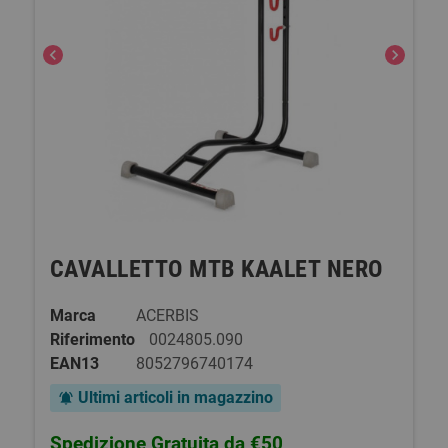
chevron_left
chevron_right
CAVALLETTO MTB KAALET NERO
Marca
ACERBIS
Riferimento
0024805.090
EAN13
8052796740174
Ultimi articoli in magazzino
notifications_active
Spedizione Gratuita da €50