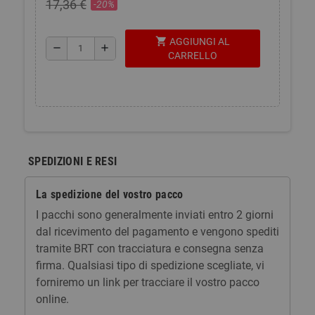
17,36 €
-20%
shopping_cart
AGGIUNGI AL
remove
add
CARRELLO
SPEDIZIONI E RESI
La spedizione del vostro pacco
I pacchi sono generalmente inviati entro 2 giorni
dal ricevimento del pagamento e vengono spediti
tramite BRT con tracciatura e consegna senza
firma. Qualsiasi tipo di spedizione scegliate, vi
forniremo un link per tracciare il vostro pacco
online.