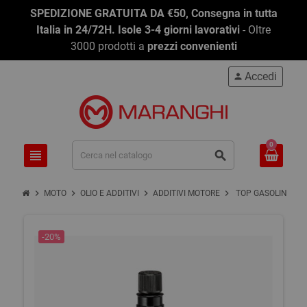
-38,84%
SPEDIZIONE GRATUITA DA €50, Consegna in tutta
Italia in 24/72H. Isole 3-4 giorni lavorativi
- Oltre
3000 prodotti a
prezzi convenienti
Accedi
person
0
view_headline
search
chevron_right
chevron_right
chevron_right
chevron_right
MOTO
OLIO E ADDITIVI
ADDITIVI MOTORE
TOP GASOLINE RE
-20%