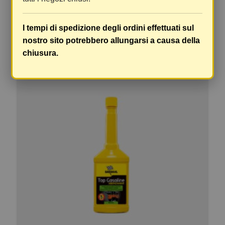
Ancora nessuna recensione da parte degli utenti.
I tempi di spedizione degli ordini effettuati sul
nostro sito potrebbero allungarsi a causa della
ARTICOLI ALTERNATIVI
chiusura.